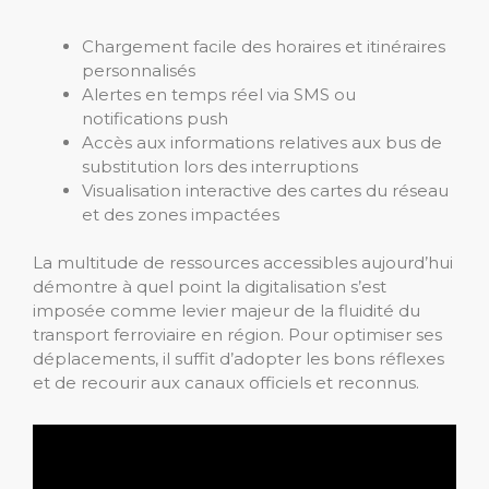
Chargement facile des horaires et itinéraires
personnalisés
Alertes en temps réel via SMS ou
notifications push
Accès aux informations relatives aux bus de
substitution lors des interruptions
Visualisation interactive des cartes du réseau
et des zones impactées
La multitude de ressources accessibles aujourd’hui
démontre à quel point la digitalisation s’est
imposée comme levier majeur de la fluidité du
transport ferroviaire en région. Pour optimiser ses
déplacements, il suffit d’adopter les bons réflexes
et de recourir aux canaux officiels et reconnus.