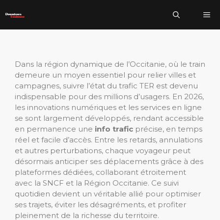
Aller
Me
au
contenu
Dans la région dynamique de l’Occitanie, où le train
demeure un moyen essentiel pour relier villes et
campagnes, suivre l’état du trafic TER est devenu
indispensable pour des millions d’usagers. En 2026,
les innovations numériques et les services en ligne
se sont largement développés, rendant accessible
en permanence une
info trafic
précise, en temps
réel et facile d’accès. Entre les retards, annulations
et autres perturbations, chaque voyageur peut
désormais anticiper ses déplacements grâce à des
plateformes dédiées, collaborant étroitement
avec la SNCF et la Région Occitanie. Ce suivi
quotidien devient un véritable allié pour optimiser
ses trajets, éviter les désagréments, et profiter
pleinement de la richesse du territoire.